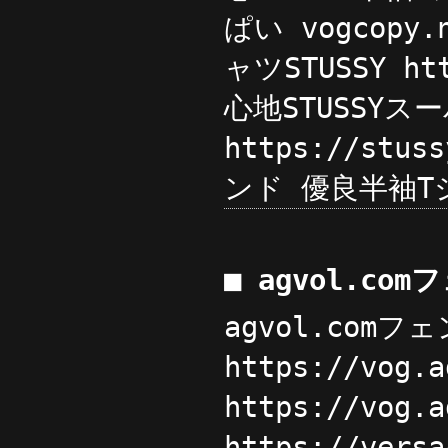
ぱい vogcop
ャツSTUSSY h
心地STUSSY
https://st
ンド 優良半袖Tシ
■ agvol.c
agvol.com
https://vog
https://vog
https://ver