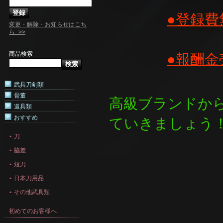
●登録費
変更・解除・お知らせはこち
ら >>
商品検索
●報酬金
武具刀剣類
骨董
高級ブランドから
道具類
おすすめ
ていきましょう
刀
脇差
短刀
日本刀用品
その他武具類
初めてのお客様へ