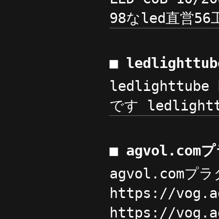
98なled直営56工
■ ledlighttu
ledlighttub
です ledlightt
■ agvol.c
agvol.com
https://vog
https://vog