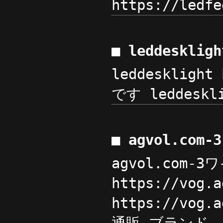
https://ledfe
■ leddesklig
leddeskligh
です leddeskli
■ agvol.co
agvol.com
https://vog
https://vog.