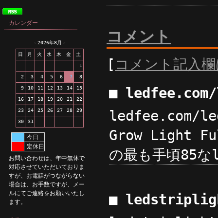
カレンダー
コメント
＜
2026年8月
＞
日
月
火
水
木
金
土
[
コメント記入欄
1
2
3
4
5
6
7
8
■ ledfee.com
9
10
11
12
13
14
15
16
17
18
19
20
21
22
23
24
25
26
27
28
29
ledfee.com/le
30
31
Grow Light F
今日
定休日
の最も手頃85なle
お問い合わせは、年中無休で
対応させていただいておりま
すが、お電話がつながらない
場合は、お手数ですが、メー
ルにてご連絡をお願いいたし
■ ledstripli
ます。