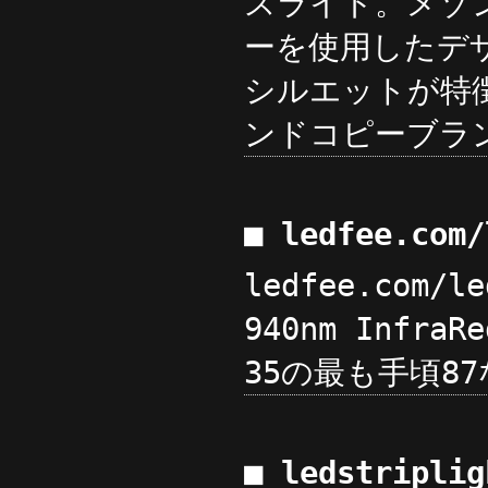
スライド。メゾ
ーを使用したデ
シルエットが特徴的な
ンドコピーブラン
■ ledfee.com
ledfee.com/le
940nm InfraR
35の最も手頃87な
■ ledstripli