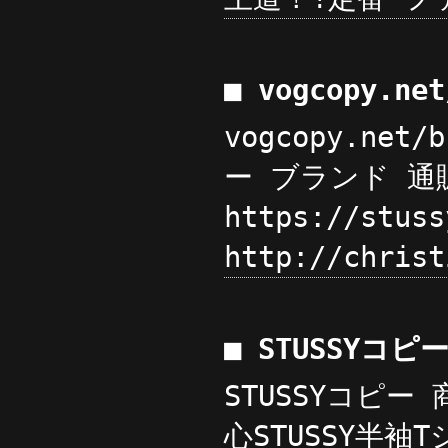
■ vogcopy.ne
vogcopy.net
ー ブランド 通販 
https://stus
http://chri
■ STUSSYコ
STUSSYコピー 
心STUSSY半