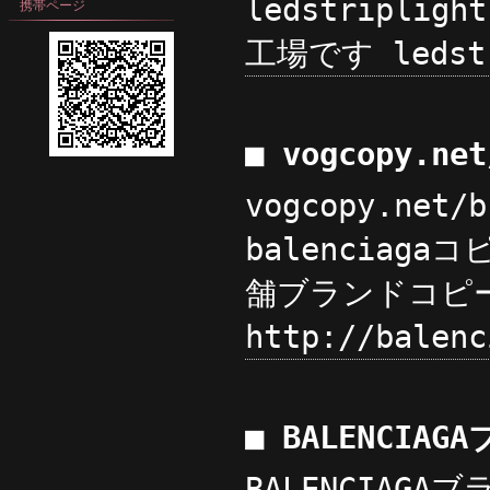
ledstriplig
携帯ページ
工場です ledstri
■ vogcopy.ne
vogcopy.net
balenciaga
舗ブランドコピーht
http://balen
■ BALENCIA
BALENCIAGA