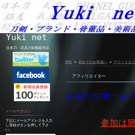
Yuki net
日本刀・武具刀剣類販売店
買取
>
初めてのお客様へ
>
アフィリエ
アフィリエイター
あなたのホームペ
メールマガジン
参加は
下記にメールアドレスを入力
し登録ボタンを押して下さ
い。