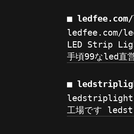
■ ledfee.com
ledfee.com/le
LED Strip Li
手頃99なled直営5
■ ledstripli
ledstriplig
工場です ledstri