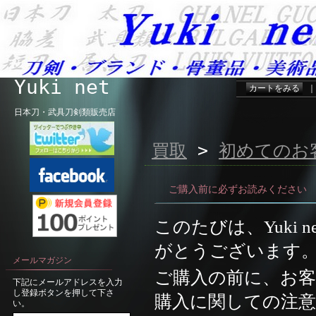
Yuki net
カートをみる
日本刀・武具刀剣類販売店
買取
>
初めてのお
ご購入前に必ずお読みください
このたびは、
Yuki n
がとうございます
メールマガジン
ご購入の前に、お
下記にメールアドレスを入力
し登録ボタンを押して下さ
購入に関しての注
い。