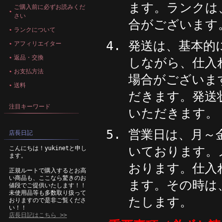
ます。ランクは
ご購入前に必ずお読みくだ
さい
合がございます
ランクについて
発送は、基本的
アフィリエイター
返品・交換
しながら、仕入
お支払方法
場合がございま
送料
だきます。発送
注目キーワード
いただきます。
営業日は、月～
店長日記
いております。
こんにちは！yukinetと申し
ます。
おります。仕入
正規ルートで購入するとお高
い商品も、ここなら驚きのお
ます。その時は
値段でご提供いたします！！
未使用品等も多数取り扱って
たします。
おりますので是非ご覧くださ
い！！
店長日記はこちら >>