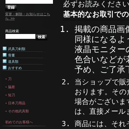
必ずお読みくださ
基本的なお取引での
変更・解除・お知らせはこち
ら >>
掲載の商品画
商品検索
同様になるよ
液晶モニター
武具刀剣類
骨董
色合いなどが
道具類
予め、ご了承
おすすめ
刀
当ショップで販
脇差
おります。その
短刀
場合がございま
日本刀用品
は、直接メール
その他武具類
商品には、それ
初めてのお客様へ